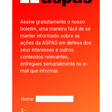
Assine gratuitamente o nosso
boletim, uma maneira fácil de se
manter informado sobre as
ações da ASPAS em defesa dos
seus interesses e outros
conteúdos relevantes,
entregues semanalmente no e-
mail que informar.
Nome:
E-