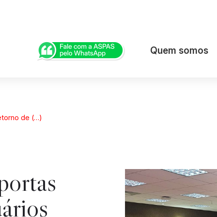
Quem somos
etorno de (…)
portas
ários