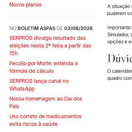
Novos planos
A situação 
puderem vol
Importante:
NO
BOLETIM ASPAS
DE
03/08/2026
Simulador, 
SERPROS divulga resultado das
opções e es
eleições nesta 2ª feira a partir das
15h
Dúvi
Pecúlio por Morte: entenda a
fórmula de cálculo
O calendári
quadro com 
SERPROS lança canal no
WhatsApp
Nossa homenagem ao Dia dos
Pais
Uso correto de medicamentos
evita riscos à saúde