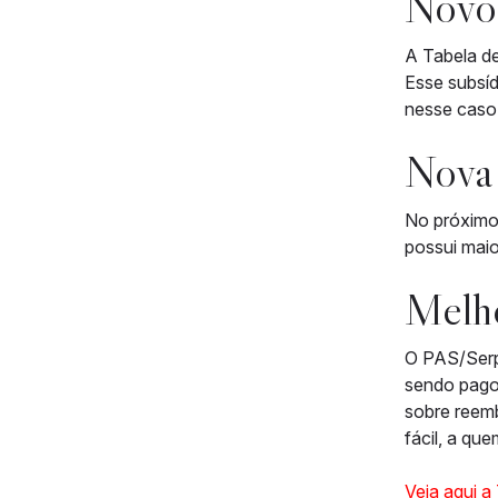
Novo
A Tabela de
Esse subsíd
nesse caso 
Nova
No próximo 
possui maio
Melho
O PAS/Serp
sendo pago 
sobre reemb
fácil, a q
Veja aqui a